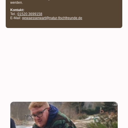
werden.
Kontakt:
Tel.:
01520 3699158
E-Mail:
gewaesserwart@natur-fischfreunde.de
Die Jugendleiter