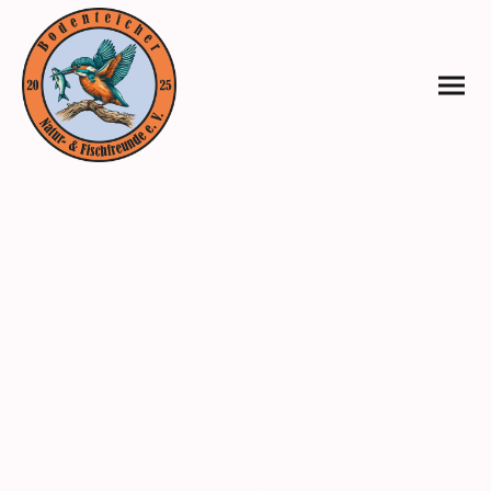
Unser Vorstand – mit Herz, Verstand und
Gummistiefeln in seinen Aufgabenbereichen
Bei uns trifft Organisationstalent auf Naturverbundenheit, Fachwissen auf
Teamgeist und manchmal auch Gummistiefel auf Schlamm. Unser Vorstand
vereint unterschiedliche Persönlichkeiten und Kompetenzen – vom
erfahrenen Praktiker bis zum kreativen Ideengeber.